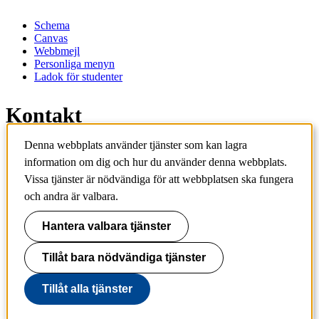
Schema
Canvas
Webbmejl
Personliga menyn
Ladok för studenter
Kontakt
Denna webbplats använder tjänster som kan lagra
Kontakta utbildningsprogram
information om dig och hur du använder denna webbplats.
Kontakta kurs
IT-support
Vissa tjänster är nödvändiga för att webbplatsen ska fungera
KTH Entré
och andra är valbara.
KTH Biblioteket
Hantera valbara tjänster
KTH
100 44 Stockholm
+46 8 790 60 00
Tillåt bara nödvändiga tjänster
info@kth.se
Tillåt alla tjänster
📷 @KTHstudent på Instagram