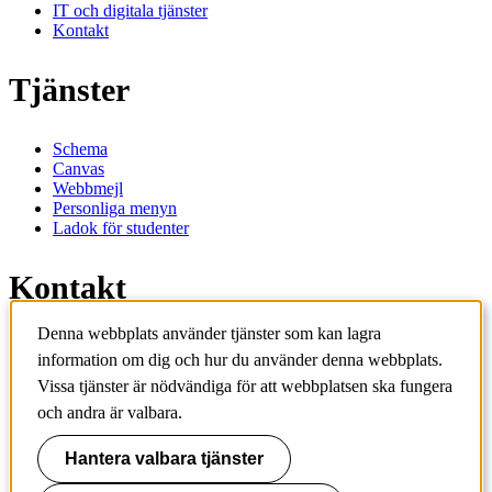
IT och digitala tjänster
Kontakt
Tjänster
Schema
Canvas
Webbmejl
Personliga menyn
Ladok för studenter
Kontakt
Denna webbplats använder tjänster som kan lagra
Kontakta utbildningsprogram
information om dig och hur du använder denna webbplats.
Kontakta kurs
IT-support
Vissa tjänster är nödvändiga för att webbplatsen ska fungera
KTH Entré
och andra är valbara.
KTH Biblioteket
Hantera valbara tjänster
KTH
100 44 Stockholm