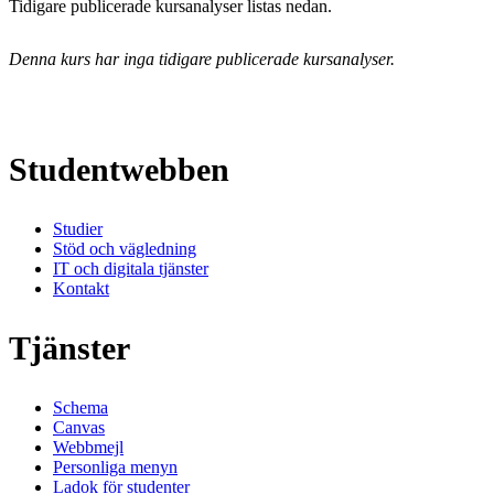
Tidigare publicerade kursanalyser listas nedan.
Denna kurs har inga tidigare publicerade kursanalyser.
Studentwebben
Studier
Stöd och vägledning
IT och digitala tjänster
Kontakt
Tjänster
Schema
Canvas
Webbmejl
Personliga menyn
Ladok för studenter