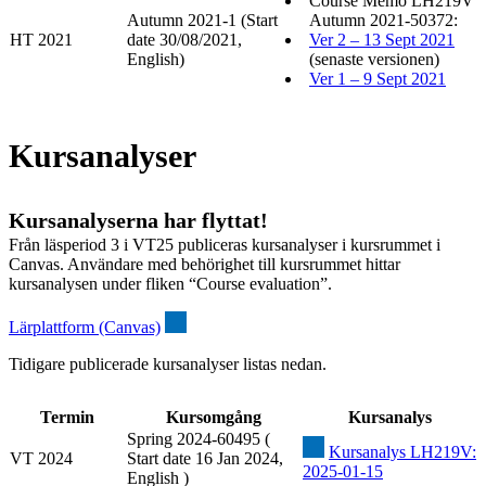
Course Memo LH219V
Autumn 2021-1 (Start
Autumn 2021-50372:
HT 2021
date 30/08/2021,
Ver 2 – 13 Sept 2021
English)
(senaste versionen)
Ver 1 – 9 Sept 2021
Kursanalyser
Kursanalyserna har flyttat!
Från läsperiod 3 i VT25 publiceras kursanalyser i kursrummet i
Canvas. Användare med behörighet till kursrummet hittar
kursanalysen under fliken “Course evaluation”.
Lärplattform (Canvas)
Tidigare publicerade kursanalyser listas nedan.
Termin
Kursomgång
Kursanalys
Spring 2024-60495 (
Kursanalys LH219V:
VT 2024
Start date 16 Jan 2024,
2025-01-15
English )