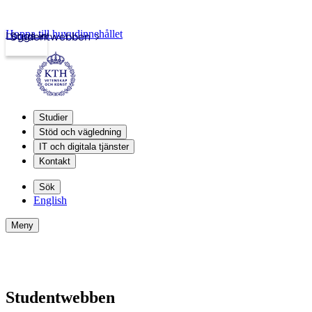
Hoppa till huvudinnehållet
Logga in
Studentwebben
Studier
Stöd och vägledning
IT och digitala tjänster
Kontakt
Sök
English
Meny
Studentwebben