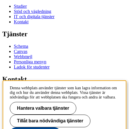
Studier
Stöd och vägledning
IT och digitala tjänster
Kontakt
Tjänster
Schema
Canvas
Webbmejl
Personliga menyn
Ladok för studenter
Kontakt
Denna webbplats använder tjänster som kan lagra information om
Kontakta utbildningsprogram
dig och hur du använder denna webbplats. Vissa tjänster är
Kontakta kurs
nödvändiga för att webbplatsen ska fungera och andra är valbara.
IT-support
KTH Entré
Hantera valbara tjänster
KTH Biblioteket
Tillåt bara nödvändiga tjänster
KTH
100 44 Stockholm