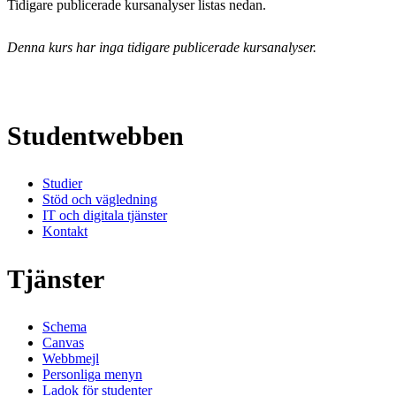
Tidigare publicerade kursanalyser listas nedan.
Denna kurs har inga tidigare publicerade kursanalyser.
Studentwebben
Studier
Stöd och vägledning
IT och digitala tjänster
Kontakt
Tjänster
Schema
Canvas
Webbmejl
Personliga menyn
Ladok för studenter