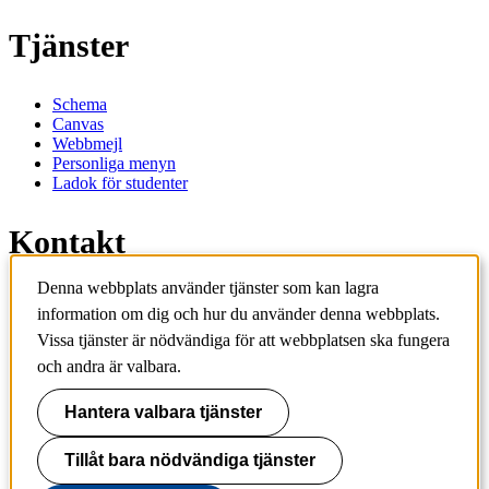
Tjänster
Schema
Canvas
Webbmejl
Personliga menyn
Ladok för studenter
Kontakt
Denna webbplats använder tjänster som kan lagra
Kontakta utbildningsprogram
information om dig och hur du använder denna webbplats.
Kontakta kurs
IT-support
Vissa tjänster är nödvändiga för att webbplatsen ska fungera
KTH Entré
och andra är valbara.
KTH Biblioteket
Hantera valbara tjänster
KTH
100 44 Stockholm
+46 8 790 60 00
Tillåt bara nödvändiga tjänster
info@kth.se