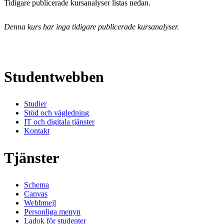
Tidigare publicerade kursanalyser listas nedan.
Denna kurs har inga tidigare publicerade kursanalyser.
Studentwebben
Studier
Stöd och vägledning
IT och digitala tjänster
Kontakt
Tjänster
Schema
Canvas
Webbmejl
Personliga menyn
Ladok för studenter