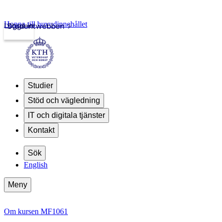
Hoppa till huvudinnehållet
Logga in
Studentwebben
Studier
Stöd och vägledning
IT och digitala tjänster
Kontakt
Sök
English
Meny
Om kursen MF1061