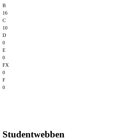
B
16
C
10
D
0
E
0
FX
0
F
0
Studentwebben