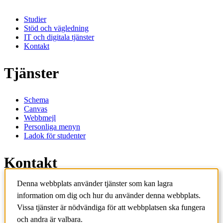
Studier
Stöd och vägledning
IT och digitala tjänster
Kontakt
Tjänster
Schema
Canvas
Webbmejl
Personliga menyn
Ladok för studenter
Kontakt
Denna webbplats använder tjänster som kan lagra
Kontakta utbildningsprogram
information om dig och hur du använder denna webbplats.
Kontakta kurs
IT-support
Vissa tjänster är nödvändiga för att webbplatsen ska fungera
KTH Entré
och andra är valbara.