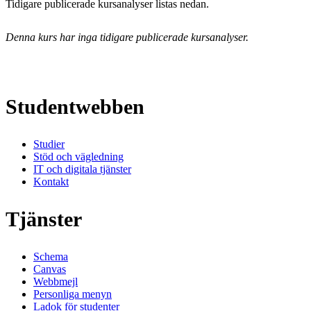
Tidigare publicerade kursanalyser listas nedan.
Denna kurs har inga tidigare publicerade kursanalyser.
Studentwebben
Studier
Stöd och vägledning
IT och digitala tjänster
Kontakt
Tjänster
Schema
Canvas
Webbmejl
Personliga menyn
Ladok för studenter