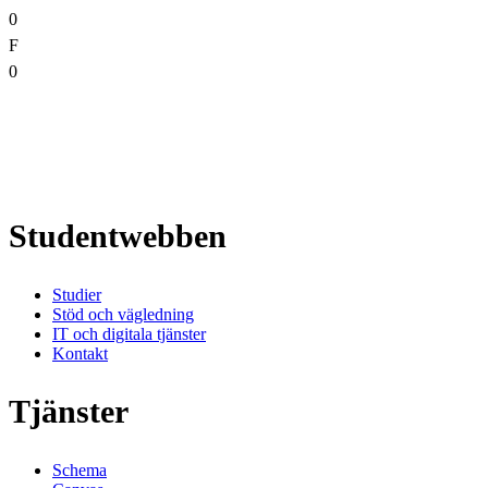
0
F
0
Studentwebben
Studier
Stöd och vägledning
IT och digitala tjänster
Kontakt
Tjänster
Schema