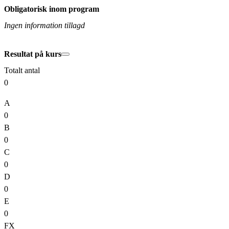
Obligatorisk inom program
Ingen information tillagd
Resultat på kurs
Totalt antal
0
A
0
B
0
C
0
D
0
E
0
FX