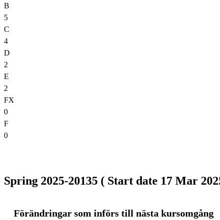
B
5
C
4
D
2
E
2
FX
0
F
0
Spring 2025-20135 ( Start date 17 Mar 2025
Förändringar som införs till nästa kursomgång