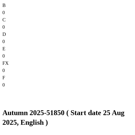
B
0
C
0
D
0
E
0
FX
0
F
0
Autumn 2025-51850 ( Start date 25 Aug
2025, English )