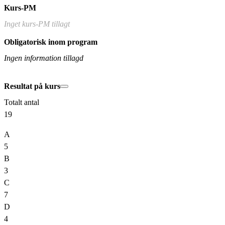
Kurs-PM
Inget kurs-PM tillagt
Obligatorisk inom program
Ingen information tillagd
Resultat på kurs
Totalt antal
19
A
5
B
3
C
7
D
4