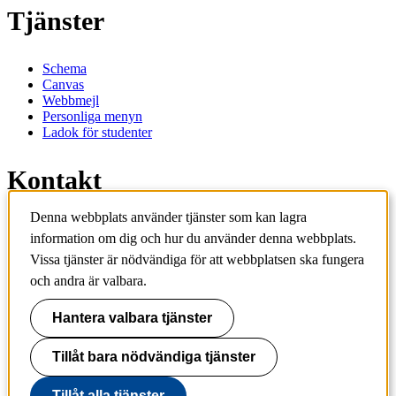
Tjänster
Schema
Canvas
Webbmejl
Personliga menyn
Ladok för studenter
Kontakt
Denna webbplats använder tjänster som kan lagra
Kontakta utbildningsprogram
information om dig och hur du använder denna webbplats.
Kontakta kurs
IT-support
Vissa tjänster är nödvändiga för att webbplatsen ska fungera
KTH Entré
och andra är valbara.
KTH Biblioteket
Hantera valbara tjänster
KTH
100 44 Stockholm
+46 8 790 60 00
Tillåt bara nödvändiga tjänster
info@kth.se
Tillåt alla tjänster