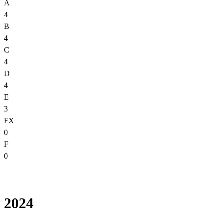
A
4
B
4
C
4
D
4
E
3
FX
0
F
0
2024