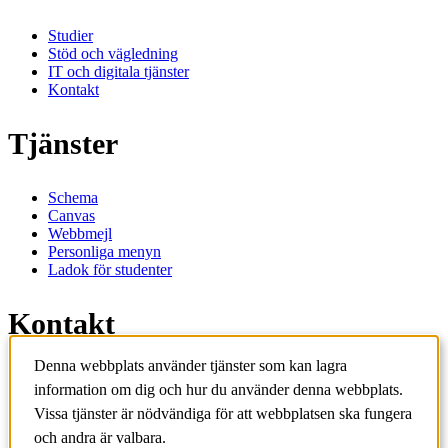
Studier
Stöd och vägledning
IT och digitala tjänster
Kontakt
Tjänster
Schema
Canvas
Webbmejl
Personliga menyn
Ladok för studenter
Kontakt
Denna webbplats använder tjänster som kan lagra
Kontakta utbildningsprogram
information om dig och hur du använder denna webbplats.
Kontakta kurs
IT-support
Vissa tjänster är nödvändiga för att webbplatsen ska fungera
KTH Entré
och andra är valbara.