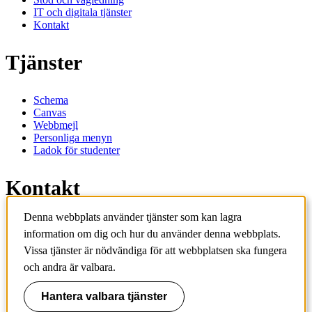
IT och digitala tjänster
Kontakt
Tjänster
Schema
Canvas
Webbmejl
Personliga menyn
Ladok för studenter
Kontakt
Denna webbplats använder tjänster som kan lagra
Kontakta utbildningsprogram
information om dig och hur du använder denna webbplats.
Kontakta kurs
IT-support
Vissa tjänster är nödvändiga för att webbplatsen ska fungera
KTH Entré
och andra är valbara.
KTH Biblioteket
Hantera valbara tjänster
KTH
100 44 Stockholm