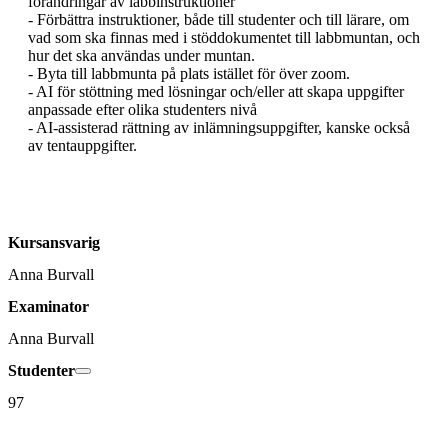
förändringar av labbinstruktioner

- Förbättra instruktioner, både till studenter och till lärare, om 
vad som ska finnas med i stöddokumentet till labbmuntan, och 
hur det ska användas under muntan.

- Byta till labbmunta på plats istället för över zoom.

- AI för stöttning med lösningar och/eller att skapa uppgifter 
anpassade efter olika studenters nivå

- AI-assisterad rättning av inlämningsuppgifter, kanske också 
av tentauppgifter.

Kursansvarig
Anna Burvall
Examinator
Anna Burvall
Studenter
97