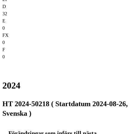
D
32
E
0
FX
0
F
0
2024
HT 2024-50218 ( Startdatum 2024-08-26,
Svenska )
Förändringar som införs till nästa