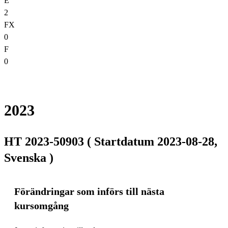
E
2
FX
0
F
0
2023
HT 2023-50903 ( Startdatum 2023-08-28,
Svenska )
Förändringar som införs till nästa
kursomgång