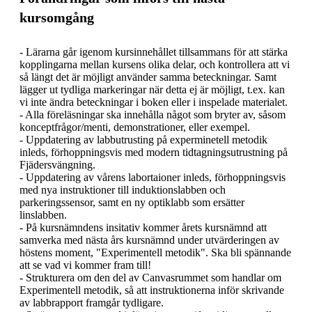
kursomgång
- Lärarna går igenom kursinnehållet tillsammans för att stärka 
kopplingarna mellan kursens olika delar, och kontrollera att vi 
så längt det är möjligt använder samma beteckningar. Samt 
lägger ut tydliga markeringar när detta ej är möjligt, t.ex. kan 
vi inte ändra beteckningar i boken eller i inspelade materialet.

- Alla föreläsningar ska innehålla något som bryter av, såsom 
konceptfrågor/menti, demonstrationer, eller exempel.

- Uppdatering av labbutrusting på experminetell metodik 
inleds, förhoppningsvis med modern tidtagningsutrustning på 
Fjädersvängning.

- Uppdatering av vårens labortaioner inleds, förhoppningsvis 
med nya instruktioner till induktionslabben och 
parkeringssensor, samt en ny optiklabb som ersätter 
linslabben.

- På kursnämndens insitativ kommer årets kursnämnd att 
samverka med nästa års kursnämnd under utvärderingen av 
höstens moment, "Experimentell metodik". Ska bli spännande 
att se vad vi kommer fram till!

- Strukturera om den del av Canvasrummet som handlar om 
Experimentell metodik, så att instruktionerna inför skrivande 
av labbrapport framgår tydligare.
