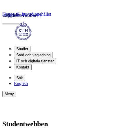
Hoppa till huvudinnehållet
Logga in
Studentwebben
Studier
Stöd och vägledning
IT och digitala tjänster
Kontakt
Sök
English
Meny
Studentwebben