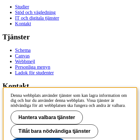
Studier
Stöd och vägledning
IT och digitala tjänster
Kontakt
Tjänster
Schema
Canvas
Webbmejl
Personliga menyn
Ladok för studenter
Kontakt
Denna webbplats använder tjänster som kan lagra information om
Kontakta utbildningsprogram
dig och hur du använder denna webbplats. Vissa tjänster är
Kontakta kurs
nödvändiga för att webbplatsen ska fungera och andra är valbara.
IT-support
KTH Entré
Hantera valbara tjänster
KTH Biblioteket
Tillåt bara nödvändiga tjänster
KTH
100 44 Stockholm