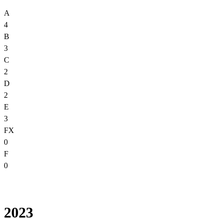
A
4
B
3
C
2
D
2
E
3
FX
0
F
0
2023