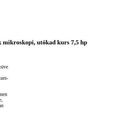
 mikroskopi, utökad kurs 7,5 hp
usive
kurs-
onen
e,
an