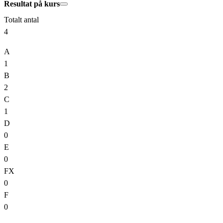
Resultat på kurs
Totalt antal
4
A
1
B
2
C
1
D
0
E
0
FX
0
F
0