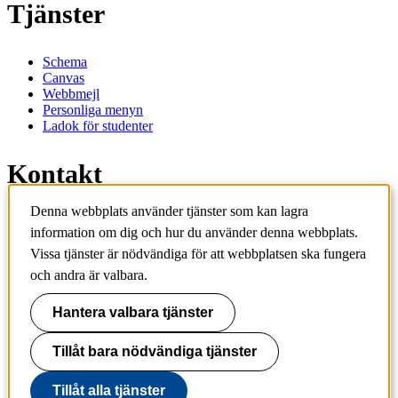
Tjänster
Schema
Canvas
Webbmejl
Personliga menyn
Ladok för studenter
Kontakt
Denna webbplats använder tjänster som kan lagra
Kontakta utbildningsprogram
information om dig och hur du använder denna webbplats.
Kontakta kurs
IT-support
Vissa tjänster är nödvändiga för att webbplatsen ska fungera
KTH Entré
och andra är valbara.
KTH Biblioteket
Hantera valbara tjänster
KTH
100 44 Stockholm
+46 8 790 60 00
Tillåt bara nödvändiga tjänster
info@kth.se
Tillåt alla tjänster