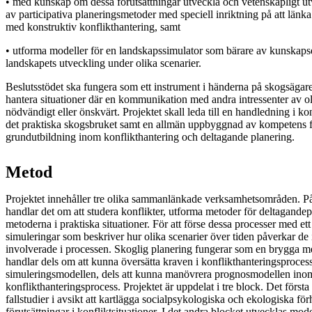
• med kunskap om dessa förutsättningar utveckla och vetenskapligt ut
av participativa planeringsmetoder med speciell inriktning på att lä
med konstruktiv konflikthantering, samt
• utforma modeller för en landskapssimulator som bärare av kunskapse
landskapets utveckling under olika scenarier.
Beslutsstödet ska fungera som ett instrument i händerna på skogsägar
hantera situationer där en kommunikation med andra intressenter av ol
nödvändigt eller önskvärt. Projektet skall leda till en handledning i k
det praktiska skogsbruket samt en allmän uppbyggnad av kompetens f
grundutbildning inom konflikthantering och deltagande planering.
Metod
Projektet innehåller tre olika sammanlänkade verksamhetsområden. P
handlar det om att studera konflikter, utforma metoder för deltagandep
metoderna i praktiska situationer. För att förse dessa processer med et
simuleringar som beskriver hur olika scenarier över tiden påverkar de 
involverade i processen. Skoglig planering fungerar som en brygga me
handlar dels om att kunna översätta kraven i konflikthanteringsprocess
simuleringsmodellen, dels att kunna manövrera prognosmodellen ino
konflikthanteringsprocess. Projektet är uppdelat i tre block. Det första 
fallstudier i avsikt att kartlägga socialpsykologiska och ekologiska fö
förutsättningar i konfliktsituationer. I det andra blocket utvecklas mo