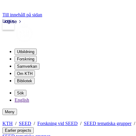
Till innehåll på sidan
Login
kth.se
Utbildning
Forskning
Samverkan
Om KTH
Bibliotek
Sök
English
Meny
KTH
SEED
Forskning vid SEED
SEED tematiska grupper
Earlier projects