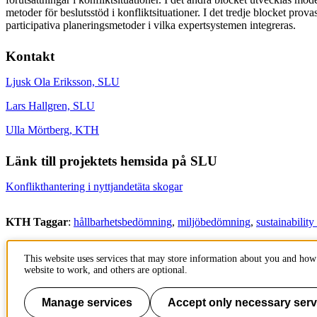
metoder för beslutsstöd i konfliktsituationer. I det tredje blocket prov
participativa planeringsmetoder i vilka expertsystemen integreras.
Kontakt
Ljusk Ola Eriksson, SLU
Lars Hallgren, SLU
Ulla Mörtberg, KTH
Länk till projektets hemsida på SLU
Konflikthantering i nyttjandetäta skogar
KTH Taggar
:
hållbarhetsbedömning
miljöbedömning
sustainabilit
Innehållsansvarig:
This website uses services that may store information about you and how 
kommunikation-abe@kth.se
website to work, and others are optional.
Tillhör
: Institutionen för hållbar utveckling, miljövetenskap och tek
Senast ändrad
:
2019-07-22
Manage services
Accept only necessary serv