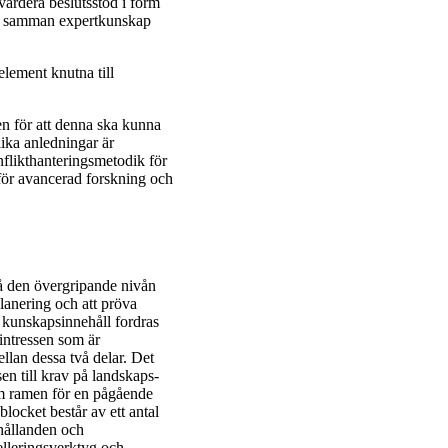
värdera beslutsstöd i form
nka samman expertkunskap
lement knutna till
en för att denna ska kunna
ika anledningar är
onflikthanteringsmetodik för
ör avancerad forskning och
å den övergripande nivån
lanering och att pröva
t kunskapsinnehåll fordras
intressen som är
llan dessa två delar. Det
en till krav på landskaps-
m ramen för en pågående
blocket består av ett antal
rhållanden och
delleringsverktyg och