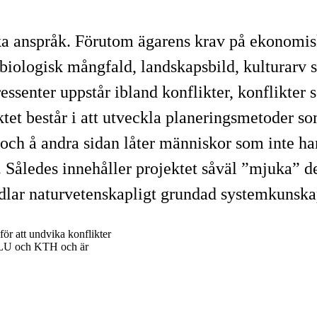
ka anspråk. Förutom ägarens krav på ekonomisk
 biologisk mångfald, landskapsbild, kulturarv
tressenter uppstår ibland konflikter, konflikte
ktet består i att utveckla planeringsmetoder 
och å andra sidan låter människor som inte h
åledes innehåller projektet såväl ”mjuka” dela
dlar naturvetenskapligt grundad systemkunska
h för att undvika konflikter
n SLU och KTH och är