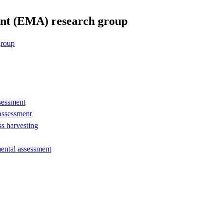
nt (EMA) research group
group
sessment
 assessment
s harvesting
mental assessment