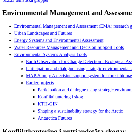
SEED tematiska grupper
Environmental Management and Assessme
Environmental Management and Assessment (EMA) research 
Urban Landscapes and Futures
Energy Systems and Environmental Assessment
Water Resources Management and Decision Support Tools
Environmental Systems Analysis Tools
Earth Observation for Change Detection - Ecological As
Participation and dialogue using strategic environmental
MAP-Stump: A decision support system for forest biomas
Earlier projects
Participation and dialogue using strategic environ
Konflikthantering i skog
KTH-GIN
Shaping a sustainability strategy for the Arctic
Antarctica Futures
Konflikthantering i nyttjandetäta skogar