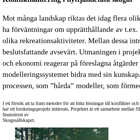
Mot många landskap riktas det idag flera oli
ha förväntningar om upprätthållande av t.ex.
olika rekreationsaktiviteter. Mellan dessa in
beslutsfattande avsevärt. Utmaningen i proje
och ekonomi reagerar på föreslagna åtgärder 
modelleringssystemet bidra med sin kunskap. S
processen, som ”hårda” modeller, som förme
I ett försök att ta fram metoder för att hitta lösningar till konflikter oc
har ett forskningsprojekt initierats. Projektet är ett samarbete mella
finansierat av
Skogssällskapet.