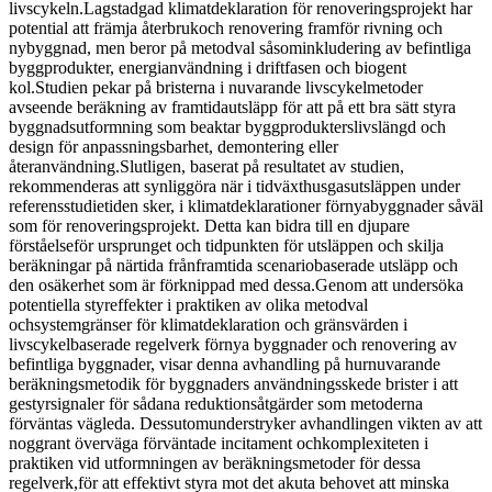
livscykeln.Lagstadgad klimatdeklaration för renoveringsprojekt har
potential att främja återbrukoch renovering framför rivning och
nybyggnad, men beror på metodval såsominkludering av befintliga
byggprodukter, energianvändning i driftfasen och biogent
kol.Studien pekar på bristerna i nuvarande livscykelmetoder
avseende beräkning av framtidautsläpp för att på ett bra sätt styra
byggnadsutformning som beaktar byggprodukterslivslängd och
design för anpassningsbarhet, demontering eller
återanvändning.Slutligen, baserat på resultatet av studien,
rekommenderas att synliggöra när i tidväxthusgasutsläppen under
referensstudietiden sker, i klimatdeklarationer förnyabyggnader såväl
som för renoveringsprojekt. Detta kan bidra till en djupare
förståelseför ursprunget och tidpunkten för utsläppen och skilja
beräkningar på närtida frånframtida scenariobaserade utsläpp och
den osäkerhet som är förknippad med dessa.Genom att undersöka
potentiella styreffekter i praktiken av olika metodval
ochsystemgränser för klimatdeklaration och gränsvärden i
livscykelbaserade regelverk förnya byggnader och renovering av
befintliga byggnader, visar denna avhandling på hurnuvarande
beräkningsmetodik för byggnaders användningsskede brister i att
gestyrsignaler för sådana reduktionsåtgärder som metoderna
förväntas vägleda. Dessutomunderstryker avhandlingen vikten av att
noggrant överväga förväntade incitament ochkomplexiteten i
praktiken vid utformningen av beräkningsmetoder för dessa
regelverk,för att effektivt styra mot det akuta behovet att minska