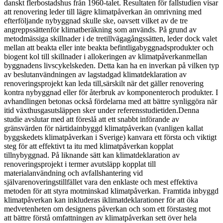
danskt flerbostadshus från 1960-talet. Resultaten för fallstudien visar
att renovering leder till lägre klimatpåverkan än omrivning med
efterföljande nybyggnad skulle ske, oavsett vilket av de tre
angreppssättenför klimatberäkning som används. På grund av
metodmässiga skillnader i de tretillvägagångssätten, leder dock valet
mellan att beakta eller inte beakta befintligabyggnadsprodukter och
biogent kol till skillnader i allokeringen av klimatpåverkanmellan
byggnadens livscykelskeden. Detta kan ha en inverkan på vilken typ
av beslutanvändningen av lagstadgad klimatdeklaration av
renoveringsprojekt kan leda till,särskilt när det gäller renovering
kontra nybyggnad eller för återbruk av komponenteroch produkter. I
avhandlingen betonas också fördelarna med att bättre synliggöra när
itid växthusgasutsläppen sker under referensstudietiden.Denna
studie avslutar med att föreslå att ett snabbt införande av
gränsvärden för närtidainbyggd klimatpåverkan (vanligen kallat
byggskedets klimatpåverkan i Sverige) kanvara ett första och viktigt
steg för att effektivt ta itu med klimatpåverkan kopplat
tillnybyggnad. På liknande sätt kan klimatdeklaration av
renoveringsprojekt i termer avutsläpp kopplat till
materialanvändning och avfallshantering vid
självarenoveringstillfället vara den enklaste och mest effektiva
metoden för att styra motminskad klimatpåverkan. Framtida inbyggd
klimatpåverkan kan inkluderas iklimatdeklarationer för att öka
medvetenheten om designens påverkan och som ett förstasteg mot
att bättre förstå omfattningen av klimatpåverkan sett över hela