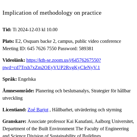
Implication of methodology on practice
Tid:
Ti 2024-12-03 kl 10.00
Plats:
E2, Osquars backe 2, campus, public video conference
Meeting ID: 645 7626 7550 Password: 589381
Videolänk:
https://kth-se.zoom.us/j/64576267550?
pwd=cd7Trxh7xZm2OEyVUP2RvgKyCIeNyV.1
Språk:
Engelska
Ämnesområde:
Planering och beslutsanalys, Strategier för hållbar
utveckling
Licentiand:
Zoé Barjot
, Hållbarhet, utvärdering och styrning
Granskare:
Associate professor Kai Kanafani, Aalborg Universitet,
Department of the Built Environment The Faculty of Engineering
and Science Division of Sustainability of Buildings