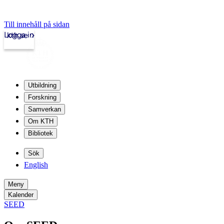
Till innehåll på sidan
Logga in
kth.se
Utbildning
Forskning
Samverkan
Om KTH
Bibliotek
Sök
English
Meny
Kalender
SEED