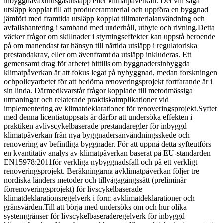
inbyggdaväxthusgasutsläpp eller klimatpåverkan. Det vill säga
utsläpp kopplat till att produceramaterial och uppföra en byggnad
jämfört med framtida utsläpp kopplat tillmaterialanvändning och
avfallshantering i samband med underhåll, utbyte och rivning.Detta
väcker frågor om skillnader i styrningseffekter kan uppstå beroende
på om manendast tar hänsyn till närtida utsläpp i regulatoriska
prestandakrav, eller om ävenframtida utsläpp inkluderas. Ett
gemensamt drag för arbetet hittills om byggnadersinbyggda
klimatpåverkan är att fokus legat på nybyggnad, medan forskningen
ochpolicyarbetet för att bedöma renoveringsprojekt fortfarande är i
sin linda. Därmedkvarstår frågor kopplade till metodmässiga
utmaningar och relaterade praktiskaimplikationer vid
implementering av klimatdeklarationer för renoveringsprojekt.Syftet
med denna licentiatuppsats är därför att undersöka effekten i
praktiken avlivscykelbaserade prestandaregler för inbyggd
klimatpåverkan från nya byggnadersanvändningsskede och
renovering av befintliga byggnader. För att uppnå detta syfteutförs
en kvantitativ analys av klimatpåverkan baserat på EU-standarden
EN15978:2011för verkliga nybyggnadsfall och på ett verkligt
renoveringsprojekt. Beräkningarna avklimatpåverkan följer tre
nordiska länders metoder och tillvägagångssätt (preliminär
förrenoveringsprojekt) för livscykelbaserade
klimatdeklarationsregelverk i form avklimatdeklarationer och
gränsvärden.Till att börja med undersöks om och hur olika
systemgränser för livscykelbaseraderegelverk för inbyggd