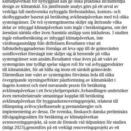
klimatpåverkan för nybyggnad kan ge olika praktiska incitamentpå
design av klimatskäl. En jämförande analys görs på ett urval av
verkliga fall medsvenska nybyggda flerbostadshus, kontors- och
skolbyggnader baserat på beräkning avklimatpåverkan med två olika
systemgränser. De två systemgränserna skiljer sig åtrörande vilka
delar av inbyggd klimatpåverkan som ingår i beräkningarna, om det
ärendast närtida eller även framtida utsläpp som inkluderas. I studien
ingår enbartberäkning av inbyggd klimatpåverkan, inte
växthusgasutsläpp från driftsfasen.Resultaten visar att
fallstudiebyggnadernas förmåga att leva upp till de gränsvärden
somBoverket föreslagit inte skiljer sig åt beroende på vilka
systemgränser som ansätts.Resultaten visar även på att valet av
systemgräns inte tydligt spelar någon roll för val avbyggprodukter
till klimatskälet, för att hålla sig inom ett särskilt gränsvärde.
Därmedkan inte valet av systemgräns förväntas leda till olika
övergripande styrningseffekter påutformning av klimatskälet i
dagens kontext och med nuvarande praxis för beräkning
avklimatpåverkan i ett livscykelperspektiv.Avhandlingen undersöker
även metodrelaterade utmaningar kopplat till beräkning
avklimatpåverkan för byggnadsrenoveringsprojekt, relaterat till
tillämpning avlivscykelbaserade g prestandaregler och
implementering av dessa. De svenska, finskaoch danska preliminära
tillvägagångssätten för beräkning av klimatpåverkan
avrenoveringsprojekt, så som de förstods vid tidpunkten för studien
(tidigt 2023),genomförs på ett verkligt renoveringsprojekt av ett