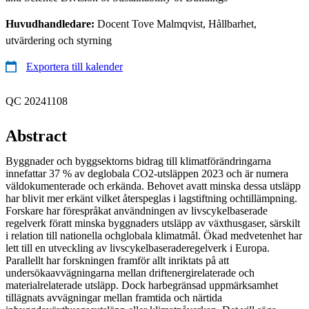
Huvudhandledare:
Docent Tove Malmqvist, Hållbarhet,
utvärdering och styrning
Exportera till kalender
QC 20241108
Abstract
Byggnader och byggsektorns bidrag till klimatförändringarna
innefattar 37 % av deglobala CO2-utsläppen 2023 och är numera
väldokumenterade och erkända. Behovet avatt minska dessa utsläpp
har blivit mer erkänt vilket återspeglas i lagstiftning ochtillämpning.
Forskare har förespråkat användningen av livscykelbaserade
regelverk föratt minska byggnaders utsläpp av växthusgaser, särskilt
i relation till nationella ochglobala klimatmål. Ökad medvetenhet har
lett till en utveckling av livscykelbaseraderegelverk i Europa.
Parallellt har forskningen framför allt inriktats på att
undersökaavvägningarna mellan driftenergirelaterade och
materialrelaterade utsläpp. Dock harbegränsad uppmärksamhet
tillägnats avvägningar mellan framtida och närtida