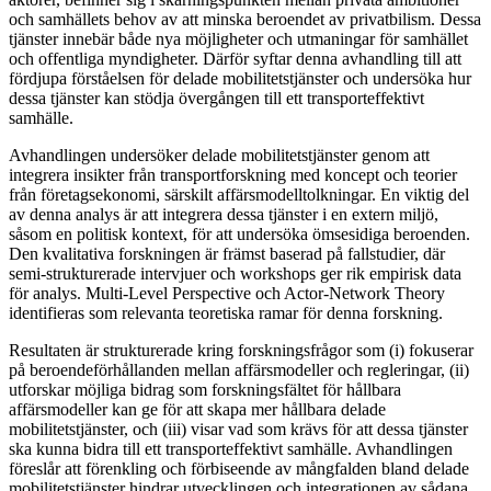
och samhällets behov av att minska beroendet av privatbilism. Dessa
tjänster innebär både nya möjligheter och utmaningar för samhället
och offentliga myndigheter. Därför syftar denna avhandling till att
fördjupa förståelsen för delade mobilitetstjänster och undersöka hur
dessa tjänster kan stödja övergången till ett transporteffektivt
samhälle.
Avhandlingen undersöker delade mobilitetstjänster genom att
integrera insikter från transportforskning med koncept och teorier
från företagsekonomi, särskilt affärsmodelltolkningar. En viktig del
av denna analys är att integrera dessa tjänster i en extern miljö,
såsom en politisk kontext, för att undersöka ömsesidiga beroenden.
Den kvalitativa forskningen är främst baserad på fallstudier, där
semi-strukturerade intervjuer och workshops ger rik empirisk data
för analys. Multi-Level Perspective och Actor-Network Theory
identifieras som relevanta teoretiska ramar för denna forskning.
Resultaten är strukturerade kring forskningsfrågor som (i) fokuserar
på beroendeförhållanden mellan affärsmodeller och regleringar, (ii)
utforskar möjliga bidrag som forskningsfältet för hållbara
affärsmodeller kan ge för att skapa mer hållbara delade
mobilitetstjänster, och (iii) visar vad som krävs för att dessa tjänster
ska kunna bidra till ett transporteffektivt samhälle. Avhandlingen
föreslår att förenkling och förbiseende av mångfalden bland delade
mobilitetstjänster hindrar utvecklingen och integrationen av sådana