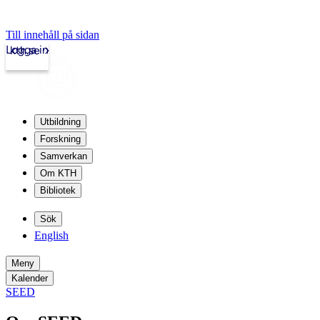
Till innehåll på sidan
Logga in
kth.se
Utbildning
Forskning
Samverkan
Om KTH
Bibliotek
Sök
English
Meny
Kalender
SEED