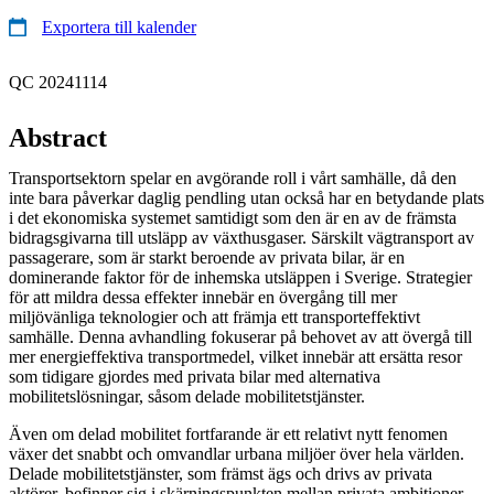
Exportera till kalender
QC 20241114
Abstract
Transportsektorn spelar en avgörande roll i vårt samhälle, då den
inte bara påverkar daglig pendling utan också har en betydande plats
i det ekonomiska systemet samtidigt som den är en av de främsta
bidragsgivarna till utsläpp av växthusgaser. Särskilt vägtransport av
passagerare, som är starkt beroende av privata bilar, är en
dominerande faktor för de inhemska utsläppen i Sverige. Strategier
för att mildra dessa effekter innebär en övergång till mer
miljövänliga teknologier och att främja ett transporteffektivt
samhälle. Denna avhandling fokuserar på behovet av att övergå till
mer energieffektiva transportmedel, vilket innebär att ersätta resor
som tidigare gjordes med privata bilar med alternativa
mobilitetslösningar, såsom delade mobilitetstjänster.
Även om delad mobilitet fortfarande är ett relativt nytt fenomen
växer det snabbt och omvandlar urbana miljöer över hela världen.
Delade mobilitetstjänster, som främst ägs och drivs av privata
aktörer, befinner sig i skärningspunkten mellan privata ambitioner