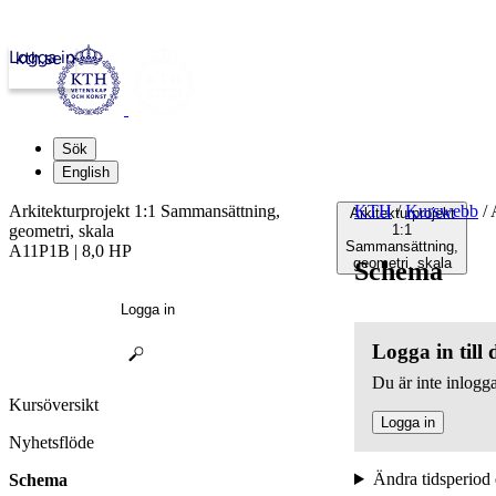
Logga in
kth.se
Sök
English
Arkitekturprojekt 1:1 Sammansättning,
KTH
/
Kurswebb
/
A
Arkitekturprojekt
geometri, skala
1:1
Sammansättning,
A11P1B | 8,0 HP
geometri, skala
Schema
Logga in
Logga in till
Du är inte inlogga
Kursöversikt
Logga in
Nyhetsflöde
Ändra tidsperiod 
Schema