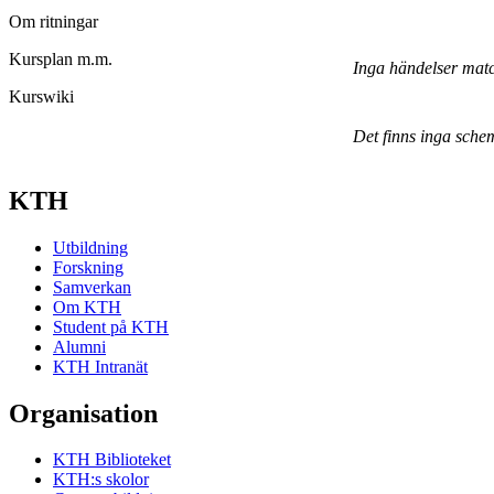
Om ritningar
Kursplan m.m.
Inga händelser mat
Kurswiki
Det finns inga sche
KTH
Utbildning
Forskning
Samverkan
Om KTH
Student på KTH
Alumni
KTH Intranät
Organisation
KTH Biblioteket
KTH:s skolor