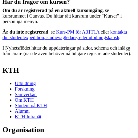
Har du frågor om kursen?
Om du är registrerad på en aktuell kursomgång
, se
kursrummet i Canvas. Du hittar rätt kursrum under "Kurser" i
personliga menyn.
Är du inte registrerad
, se
Kurs-PM för A31T1A
eller
kontakta
din studentexpedition, studievägledare, eller utbilningskansli
.
I Nyhetsflödet hittar du uppdateringar på sidor, schema och inlägg
från lärare (när de även behöver nå tidigare registrerade studenter).
KTH
Utbildning
Forskning
Samverkan
Om KTH
Student på KTH
Alumni
KTH Intranät
Organisation