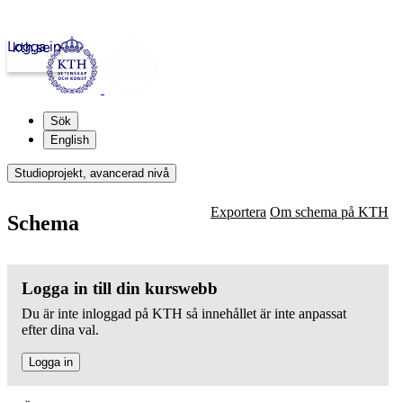
Logga in
kth.se
Sök
English
Studioprojekt, avancerad nivå
Exportera
Om schema på KTH
Schema
Logga in till din kurswebb
Du är inte inloggad på KTH så innehållet är inte anpassat
efter dina val.
Logga in