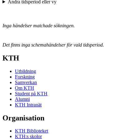
Ändra tidsperiod eller vy
Inga händelser matchade sökningen.
Det finns inga schemahändelser för vald tidsperiod.
KTH
Utbildning
Forskning
Samverkan
Om KTH
Student på KTH
Alumni
KTH Intranät
Organisation
KTH Biblioteket
KTH:s skolor