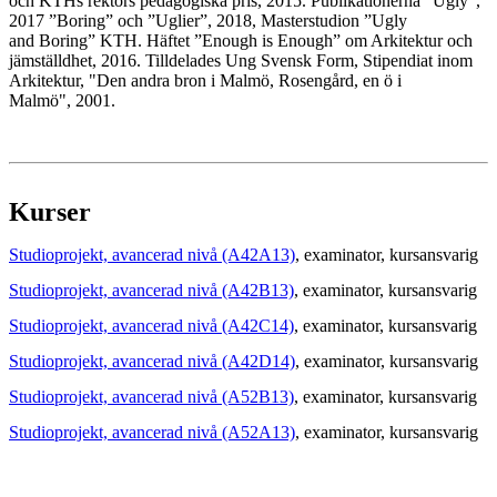
och KTHs rektors pedagogiska pris, 2015. Publikationerna ”Ugly”,
2017 ”Boring” och ”Uglier”, 2018, Masterstudion ”Ugly
and Boring” KTH. Häftet ”Enough is Enough” om Arkitektur och
jämställdhet, 2016. Tilldelades Ung Svensk Form, Stipendiat inom
Arkitektur, "Den andra bron i Malmö, Rosengård, en ö i
Malmö", 2001.
Kurser
Studioprojekt, avancerad nivå (A42A13)
, examinator
, kursansvarig
Studioprojekt, avancerad nivå (A42B13)
, examinator
, kursansvarig
Studioprojekt, avancerad nivå (A42C14)
, examinator
, kursansvarig
Studioprojekt, avancerad nivå (A42D14)
, examinator
, kursansvarig
Studioprojekt, avancerad nivå (A52B13)
, examinator
, kursansvarig
Studioprojekt, avancerad nivå (A52A13)
, examinator
, kursansvarig