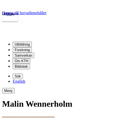
Hoppa till huvudinnehållet
Logga in
kth.se
Utbildning
Forskning
Samverkan
Om KTH
Bibliotek
Sök
English
Meny
Malin Wennerholm