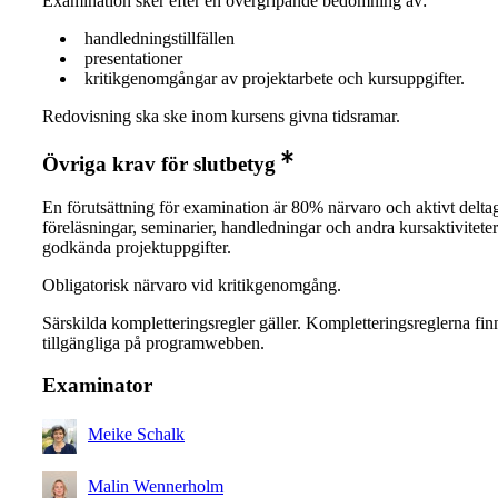
Examination sker efter en övergripande bedömning av:
handledningstillfällen
presentationer
kritikgenomgångar av projektarbete och kursuppgifter.
Redovisning ska ske inom kursens givna tidsramar.
Övriga krav för slutbetyg
En förutsättning för examination är 80% närvaro och aktivt delta
föreläsningar, seminarier, handledningar och andra kursaktivitete
godkända projektuppgifter.
Obligatorisk närvaro vid kritikgenomgång.
Särskilda kompletteringsregler gäller. Kompletteringsreglerna fin
tillgängliga på programwebben.
Examinator
Meike Schalk
Malin Wennerholm