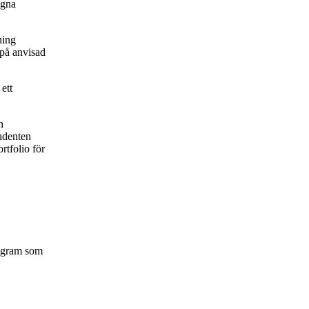
egna
ning
 på anvisad
ett
h
udenten
rtfolio för
rogram som