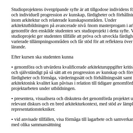
Studioprojektens övergripande syfte är att tillgodose individens 
och individuell progression av kunskap, färdigheter och förhållni
inom arkitektur och relaterade kunskapsområden. Under
arkitektutbildningen på avancerade nivå /inom masterprogam i ar
genomför den enskilde studenten sex studioprojekt i detta syfte. 
studioprojekt ger studenten tillfälle att pröva och utveckla färdigh
varierade tillämpningsområden och får stöd för att reflektera över 
lärande.
Efter kursen ska studenten kunna
• genomföra och utvärdera kvalificerade arkitekturuppgifter kritisk
och självständigt på så sätt att en progression av kunskap och förs
färdigheter och förmåga, värderingssätt och förhållningssätt samt
arkitektonisk kvalitet kan påvisas i relation till tidigare genomför
projektarbeten under utbildningen.
• presentera, visualisera och diskutera det genomförda projektet u
relevant diskurs och en bred arkitekturkontext, med stöd av lämp
representationstekniker.
• vid anvisade tillfällen, visa förmåga till lagarbete och samverka
med olika sammansättning