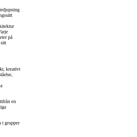
fördjupning
ngssätt
kitektur
Varje
eter på
sitt
t, kreativt
tåelse,
da
tifrån en
liga
n i grupper