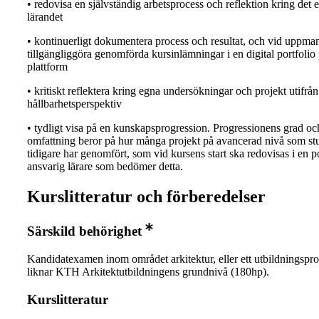
• redovisa en självständig arbetsprocess och reflektion kring det 
lärandet
• kontinuerligt dokumentera process och resultat, och vid uppma
tillgängliggöra genomförda kursinlämningar i en digital portfolio
plattform
• kritiskt reflektera kring egna undersökningar och projekt utifrån 
hållbarhetsperspektiv
• tydligt visa på en kunskapsprogression. Progressionens grad oc
omfattning beror på hur många projekt på avancerad nivå som st
tidigare har genomfört, som vid kursens start ska redovisas i en po
ansvarig lärare som bedömer detta.
Kurslitteratur och förberedelser
Särskild behörighet
Kandidatexamen inom området arkitektur, eller ett utbildningsp
liknar KTH Arkitektutbildningens grundnivå (180hp).
Kurslitteratur