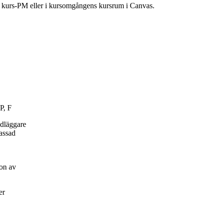
ns kurs-PM eller i kursomgångens kursrum i Canvas.
P, F
ndläggare
passad
on av
er