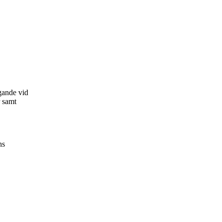
gande vid
r samt
ns