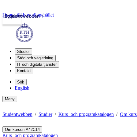
Hoppa till huvudinnehållet
Logga in
Studentwebben
Studier
Stöd och vägledning
IT och digitala tjänster
Kontakt
Sök
English
Meny
Studentwebben
Studier
Kurs- och programkatalogen
Om kurs
Om kursen A42C14
Kurs- och programkatalogen