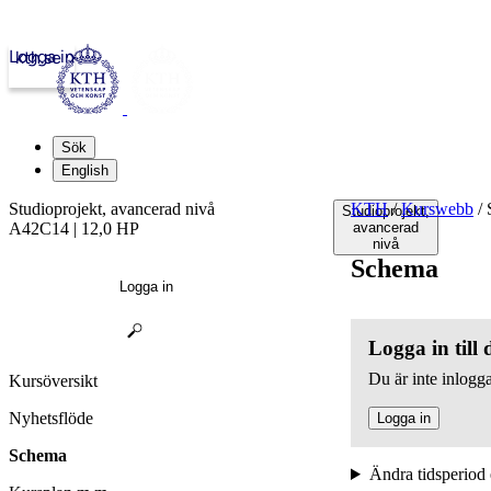
Logga in
kth.se
Sök
English
Studioprojekt, avancerad nivå
KTH
/
Kurswebb
/
S
Studioprojekt,
A42C14 | 12,0 HP
avancerad
nivå
Schema
Logga in
Logga in till
Du är inte inlogga
Kursöversikt
Nyhetsflöde
Logga in
Schema
Ändra tidsperiod 