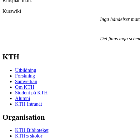
Kursplan m.m.
Kurswiki
Inga händelser mat
Det finns inga sche
KTH
Utbildning
Forskning
Samverkan
Om KTH
Student på KTH
Alumni
KTH Intranät
Organisation
KTH Biblioteket
KTH:s skolor