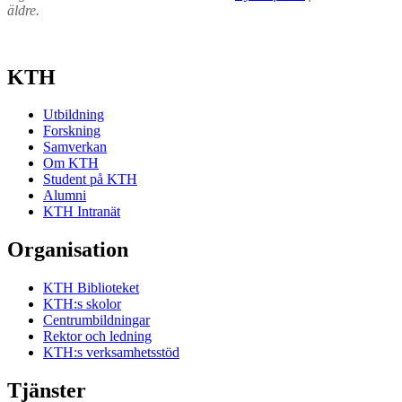
äldre.
KTH
Utbildning
Forskning
Samverkan
Om KTH
Student på KTH
Alumni
KTH Intranät
Organisation
KTH Biblioteket
KTH:s skolor
Centrumbildningar
Rektor och ledning
KTH:s verksamhetsstöd
Tjänster