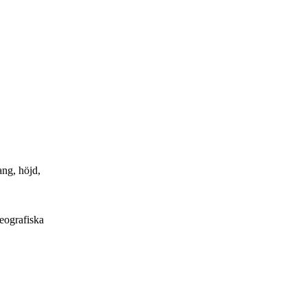
ang, höjd,
geografiska