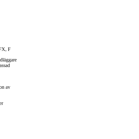
 FX, F
ndläggare
passad
on av
er