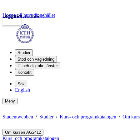
Hoppa till huvudinnehållet
Logga in
Studentwebben
Studier
Stöd och vägledning
IT och digitala tjänster
Kontakt
Sök
English
Meny
Studentwebben
Studier
Kurs- och programkatalogen
Om kur
Om kursen AG2412
Kurs- och programkatalogen