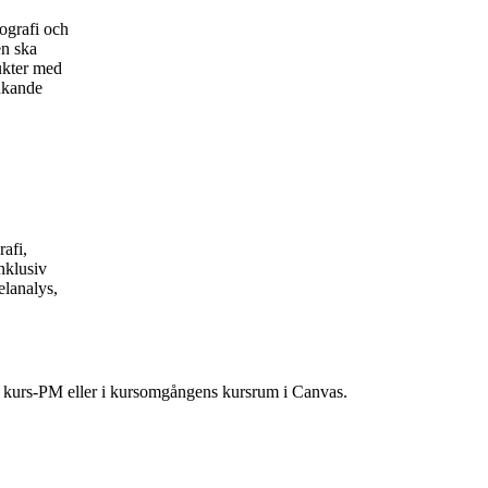
tografi och
en ska
ukter med
änkande
afi,
inklusiv
elanalys,
ns kurs-PM eller i kursomgångens kursrum i Canvas.