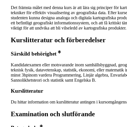
Det främsta målet med denna kurs är att lära sig principer för kar
tekniker för effektiv visualisering av geografiska data. Efter kurs
studenten kunna designa analoga och digitala kartografiska prod
ett befintligt geografiskt informationssystem, och att få kritiskt t
viktigt för att undvika att bli vilseledd av kartografiska produkter.
Kurslitteratur och förberedelser
Särskild behörighet
Kandidatexamen eller motsvarande inom samhällsbyggnad, geogr
teknisk fysik, datavetenskap, statistik, ekonomi, eller matematik 
minst 3hpinom vardera Programmering, Linjär algebra, Envariab
Sannolikhetsteori och statistik samt Engelska B.
Kurslitteratur
Du hittar information om kurslitteratur antingen i kursomgånge
Examination och slutförande