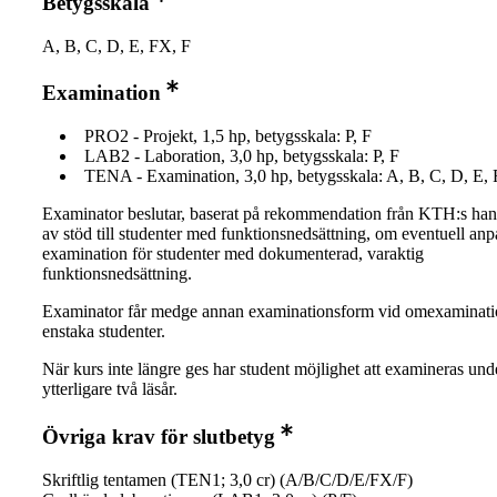
Betygsskala
A, B, C, D, E, FX, F
Examination
PRO2 - Projekt, 1,5 hp, betygsskala: P, F
LAB2 - Laboration, 3,0 hp, betygsskala: P, F
TENA - Examination, 3,0 hp, betygsskala: A, B, C, D, E,
Examinator beslutar, baserat på rekommendation från KTH:s ha
av stöd till studenter med funktionsnedsättning, om eventuell an
examination för studenter med dokumenterad, varaktig
funktionsnedsättning.
Examinator får medge annan examinationsform vid omexaminati
enstaka studenter.
När kurs inte längre ges har student möjlighet att examineras und
ytterligare två läsår.
Övriga krav för slutbetyg
Skriftlig tentamen (TEN1; 3,0 cr) (A/B/C/D/E/FX/F)