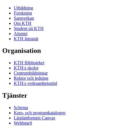
Utbildning
Forskning
Samverkan
Om KTH
Student på KTH
Alumni
KTH Intranät
Organisation
KTH Biblioteket
KTH:s skolor
Centrumbildningar
Rektor och ledning
KTH:s verksamhetsstöd
Tjänster
Schema
Kurs- och programkatalogen
Lärplattformen Canvas
Webbmejl