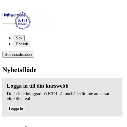
Logga in
kth.se
Sök
English
Geovisualisation
Nyhetsflöde
Logga in till din kurswebb
Du är inte inloggad på KTH så innehållet är inte anpassat
efter dina val.
Logga in