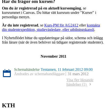
Har du frågor om kursen?
Om du är registrerad på en aktuell kursomgång
, se
kursrummet i Canvas. Du hittar rätt kursrum under "Kurser" i
personliga menyn.
Är du inte registrerad
, se
Kurs-PM för AG2412
eller
kontakta
din studentexpedition, studievägledare, eller utbilningskansli
.
I Nyhetsflödet hittar du uppdateringar på sidor, schema och inlägg
från lärare (när de även behöver nå tidigare registrerade studenter).
November 2011
Schemahändelse
Tentamen, 11 februari 2012 09:00
Ändrades av schemahandläggare
31 mars 2012
Visa fler liknande
händelser (1)
Schemahändelse
Tentamen, 12 januari 2011 09:00
Skapades av schemahandläggare
9 oktober 2011
KTH