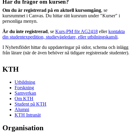
Har du frågor om kursen?
Om du är registrerad på en aktuell kursomgång
, se
kursrummet i Canvas. Du hittar rätt kursrum under "Kurser" i
personliga menyn.
Är du inte registrerad
, se
Kurs-PM för AG2418
eller
kontakta
din studentexpedition, studievägledare, eller utbilningskansli
.
I Nyhetsflödet hittar du uppdateringar på sidor, schema och inlägg
från lärare (när de även behöver nå tidigare registrerade studenter).
KTH
Utbildning
Forskning
Samverkan
Om KTH
Student på KTH
Alumni
KTH Intranät
Organisation