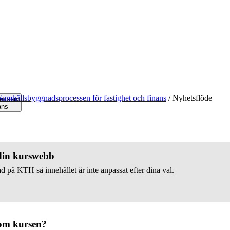
Samhällsbyggnadsprocessen för fastighet och finans
/
Nyhetsflöde
essen
ans
 din kurswebb
d på KTH så innehållet är inte anpassat efter dina val.
om kursen?