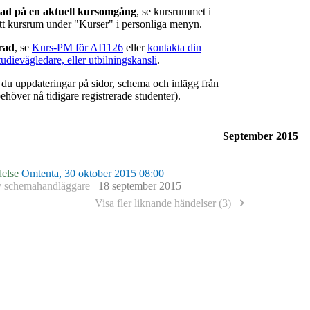
rad på en aktuell kursomgång
, se kursrummet i
ätt kursrum under "Kurser" i personliga menyn.
erad
, se
Kurs-PM för AI1126
eller
kontakta din
tudievägledare, eller utbilningskansli
.
r du uppdateringar på sidor, schema och inlägg från
ehöver nå tidigare registrerade studenter).
September 2015
else
Omtenta, 30 oktober 2015 08:00
v schemahandläggare
18 september 2015
Visa fler liknande händelser (3)
else
Omtenta, 7 januari 2016 08:00
v schemahandläggare
29 april 2015
else
Omtenta, 8 januari 2015 14:00
v schemahandläggare
18 december 2014
else
Tentamen, 8 juni 2011 09:00
v schemahandläggare
9 oktober 2011