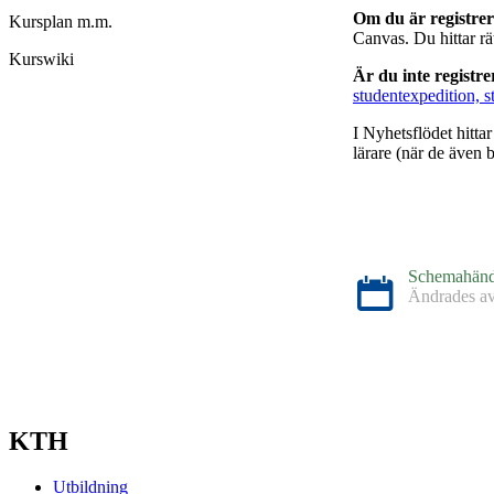
Om du är registre
Kursplan m.m.
Canvas. Du hittar r
Kurswiki
Är du inte registr
studentexpedition, s
I Nyhetsflödet hitta
lärare (när de även b
Schemahänd
Ändrades a
Schemahänd
Ändrades a
Schemahänd
Ändrades a
Schemahänd
KTH
Skapades a
Utbildning