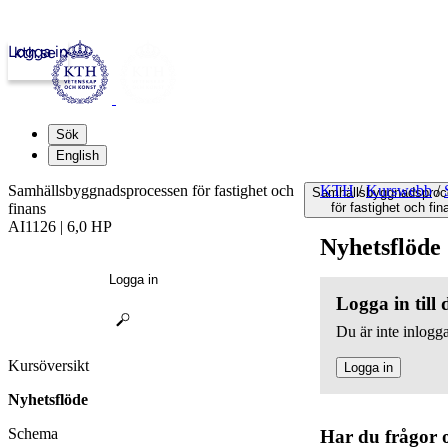
Logga in
kth.se
Sök
English
Samhällsbyggnadsprocessen för fastighet och
KTH
/
Kurswebb
/
Samhällsbyggnadsproc
finans
för fastighet och fin
AI1126 | 6,0 HP
Nyhetsflöde
Logga in
Logga in till
Du är inte inlogga
Kursöversikt
Logga in
Nyhetsflöde
Schema
Har du frågor 