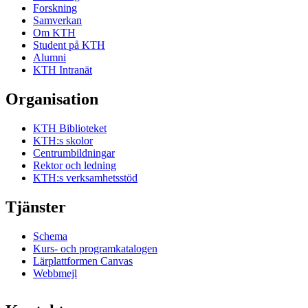
Forskning
Samverkan
Om KTH
Student på KTH
Alumni
KTH Intranät
Organisation
KTH Biblioteket
KTH:s skolor
Centrumbildningar
Rektor och ledning
KTH:s verksamhetsstöd
Tjänster
Schema
Kurs- och programkatalogen
Lärplattformen Canvas
Webbmejl