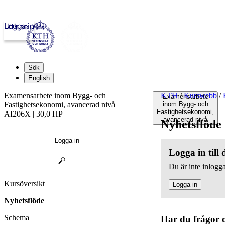
Logga in
kth.se
Sök
English
Examensarbete inom Bygg- och
KTH
/
Kurswebb
/
Examensarbete
Fastighetsekonomi, avancerad nivå
inom Bygg- och
Fastighetsekonomi,
AI206X | 30,0 HP
avancerad nivå
Nyhetsflöde
Logga in
Logga in till
Du är inte inlogga
Kursöversikt
Logga in
Nyhetsflöde
Schema
Har du frågor 