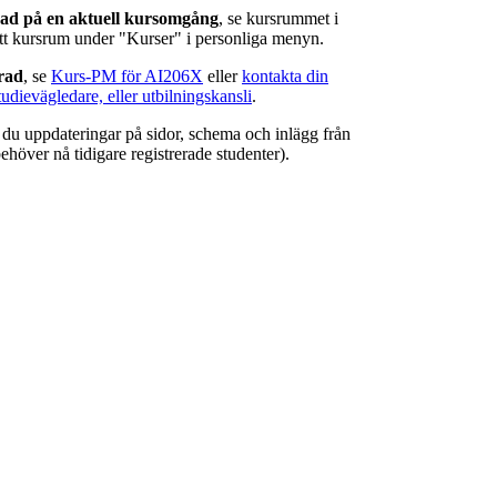
rad på en aktuell kursomgång
, se kursrummet i
ätt kursrum under "Kurser" i personliga menyn.
erad
, se
Kurs-PM för AI206X
eller
kontakta din
tudievägledare, eller utbilningskansli
.
r du uppdateringar på sidor, schema och inlägg från
ehöver nå tidigare registrerade studenter).