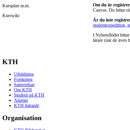
Om du är registre
Kursplan m.m.
Canvas. Du hittar r
Kurswiki
Är du inte registr
studentexpedition, s
I Nyhetsflödet hitta
lärare (när de även b
KTH
Utbildning
Forskning
Samverkan
Om KTH
Student på KTH
Alumni
KTH Intranät
Organisation