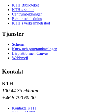
KTH Biblioteket
KTH:s skolor
Centrumbildningar
Rektor och ledning
KTH:s verksamhetsstöd
Tjänster
Schema
Kurs- och programkatalogen
Lärplattformen Canvas
Webbmejl
Kontakt
KTH
100 44 Stockholm
+46 8 790 60 00
Kontakta KTH