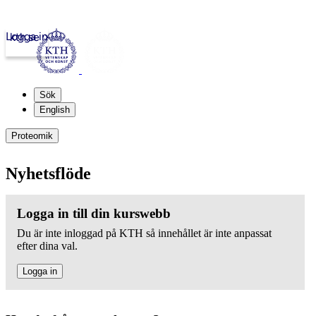
Logga in
kth.se
Sök
English
Proteomik
Nyhetsflöde
Logga in till din kurswebb
Du är inte inloggad på KTH så innehållet är inte anpassat
efter dina val.
Logga in