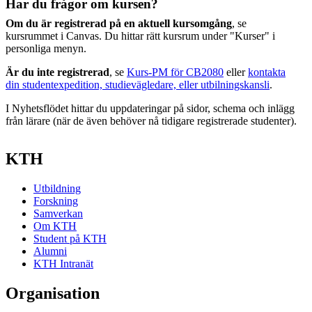
Har du frågor om kursen?
Om du är registrerad på en aktuell kursomgång
, se
kursrummet i Canvas. Du hittar rätt kursrum under "Kurser" i
personliga menyn.
Är du inte registrerad
, se
Kurs-PM för CB2080
eller
kontakta
din studentexpedition, studievägledare, eller utbilningskansli
.
I Nyhetsflödet hittar du uppdateringar på sidor, schema och inlägg
från lärare (när de även behöver nå tidigare registrerade studenter).
KTH
Utbildning
Forskning
Samverkan
Om KTH
Student på KTH
Alumni
KTH Intranät
Organisation