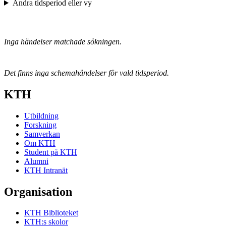
Ändra tidsperiod eller vy
Inga händelser matchade sökningen.
Det finns inga schemahändelser för vald tidsperiod.
KTH
Utbildning
Forskning
Samverkan
Om KTH
Student på KTH
Alumni
KTH Intranät
Organisation
KTH Biblioteket
KTH:s skolor