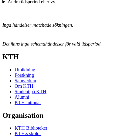
Ändra tidsperiod eller vy
Inga händelser matchade sökningen.
Det finns inga schemahändelser för vald tidsperiod.
KTH
Utbildning
Forskning
Samverkan
Om KTH
Student på KTH
Alumni
KTH Intranät
Organisation
KTH Biblioteket
KTH:s skolor