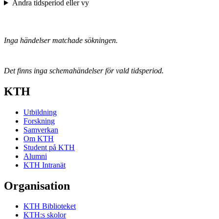
Ändra tidsperiod eller vy
Inga händelser matchade sökningen.
Det finns inga schemahändelser för vald tidsperiod.
KTH
Utbildning
Forskning
Samverkan
Om KTH
Student på KTH
Alumni
KTH Intranät
Organisation
KTH Biblioteket
KTH:s skolor