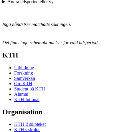
Ändra tidsperiod eller vy
Inga händelser matchade sökningen.
Det finns inga schemahändelser för vald tidsperiod.
KTH
Utbildning
Forskning
Samverkan
Om KTH
Student på KTH
Alumni
KTH Intranät
Organisation
KTH Biblioteket
KTH:s skolor