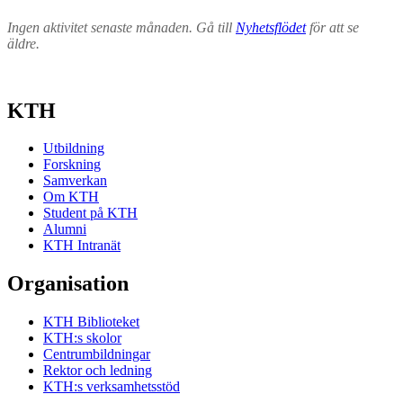
Ingen aktivitet senaste månaden. Gå till
Nyhetsflödet
för att se
äldre.
KTH
Utbildning
Forskning
Samverkan
Om KTH
Student på KTH
Alumni
KTH Intranät
Organisation
KTH Biblioteket
KTH:s skolor
Centrumbildningar
Rektor och ledning
KTH:s verksamhetsstöd