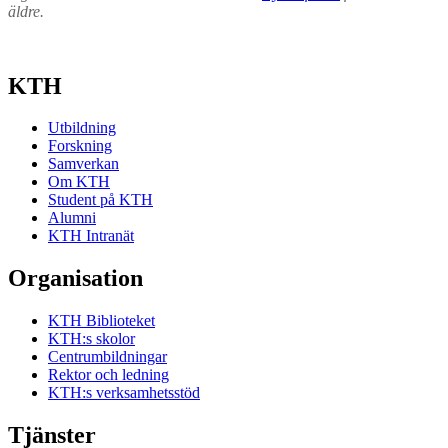
äldre.
KTH
Utbildning
Forskning
Samverkan
Om KTH
Student på KTH
Alumni
KTH Intranät
Organisation
KTH Biblioteket
KTH:s skolor
Centrumbildningar
Rektor och ledning
KTH:s verksamhetsstöd
Tjänster