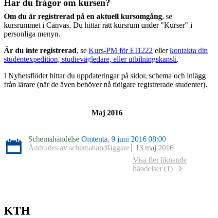
Har du frågor om kursen?
Om du är registrerad på en aktuell kursomgång
, se
kursrummet i Canvas. Du hittar rätt kursrum under "Kurser" i
personliga menyn.
Är du inte registrerad
, se
Kurs-PM för EI1222
eller
kontakta din
studentexpedition, studievägledare, eller utbilningskansli
.
I Nyhetsflödet hittar du uppdateringar på sidor, schema och inlägg
från lärare (när de även behöver nå tidigare registrerade studenter).
Maj 2016
Schemahändelse
Omtenta, 9 juni 2016 08:00
Ändrades av schemahandläggare
13 maj 2016
Visa fler liknande
händelser (1)
Schemahändelse
Omtenta, 11 juni 2015 08:00
Ändrades av schemahandläggare
25 november 2014
KTH