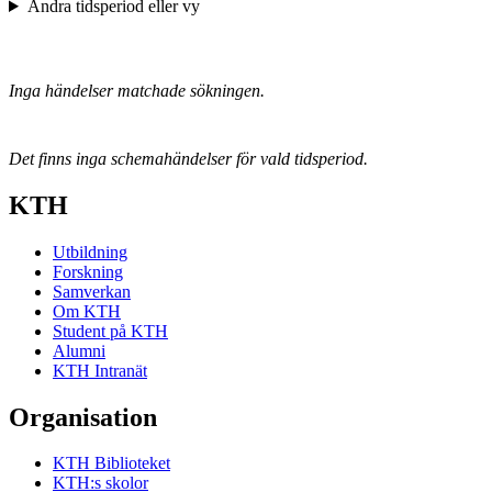
Ändra tidsperiod eller vy
Inga händelser matchade sökningen.
Det finns inga schemahändelser för vald tidsperiod.
KTH
Utbildning
Forskning
Samverkan
Om KTH
Student på KTH
Alumni
KTH Intranät
Organisation
KTH Biblioteket
KTH:s skolor