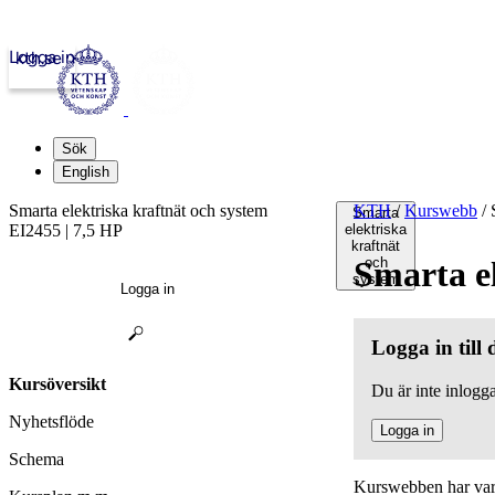
Logga in
kth.se
Sök
English
Smarta elektriska kraftnät och system
KTH
/
Kurswebb
/
S
Smarta
EI2455 | 7,5 HP
elektriska
kraftnät
Smarta el
och
system
Logga in
Logga in till
Kursöversikt
Du är inte inlogga
Nyhetsflöde
Logga in
Schema
Kurswebben har varit