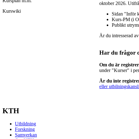
Kursplan m.m.
oktober 2026. Utifrå
Kurswiki
Sidan "Inför 
Kurs-PM (i O
Publikt utry
Är du intresserad a
Har du frågor 
Om du är registre
under "Kurser" i pe
Är du inte registr
eller utbilningskansl
KTH
Utbildning
Forskning
Samverkan