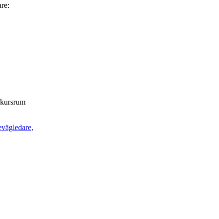
are:
t kursrum
evägledare,