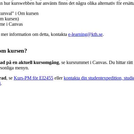
n hur kurswebben har använts finns det några olika alternativ för ersätt
kursval" i Om kursen
m kursen)
mme i Canvas
v mer information om detta, kontakta
e-learning@kth.se
.
om kursen?
rad på en aktuell kursomgång
, se kursrummet i Canvas. Du hittar rät
rsonliga menyn.
erad
, se
Kurs-PM för EI2455
eller
kontakta din studentexpedition, studi
i
.