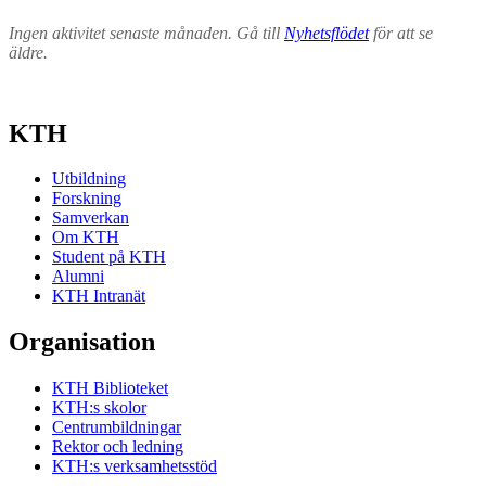
Ingen aktivitet senaste månaden. Gå till
Nyhetsflödet
för att se
äldre.
KTH
Utbildning
Forskning
Samverkan
Om KTH
Student på KTH
Alumni
KTH Intranät
Organisation
KTH Biblioteket
KTH:s skolor
Centrumbildningar
Rektor och ledning
KTH:s verksamhetsstöd