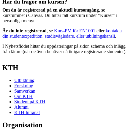
Har du frågor om kursen?
Om du är registrerad på en aktuell kursomgång
, se
kursrummet i Canvas. Du hittar rätt kursrum under "Kurser" i
personliga menyn.
Är du inte registrerad
, se
Kurs-PM för EN1001
eller
kontakta
din studentexpedition, studievägledare, eller utbilningskansli
.
I Nyhetsflödet hittar du uppdateringar på sidor, schema och inlägg
från lärare (när de även behöver nå tidigare registrerade studenter).
KTH
Utbildning
Forskning
Samverkan
Om KTH
Student på KTH
Alumni
KTH Intranät
Organisation