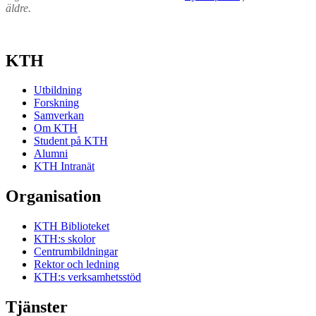
äldre.
KTH
Utbildning
Forskning
Samverkan
Om KTH
Student på KTH
Alumni
KTH Intranät
Organisation
KTH Biblioteket
KTH:s skolor
Centrumbildningar
Rektor och ledning
KTH:s verksamhetsstöd
Tjänster