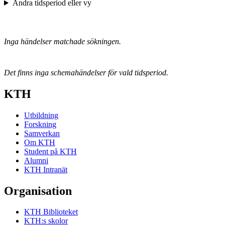
Ändra tidsperiod eller vy
Inga händelser matchade sökningen.
Det finns inga schemahändelser för vald tidsperiod.
KTH
Utbildning
Forskning
Samverkan
Om KTH
Student på KTH
Alumni
KTH Intranät
Organisation
KTH Biblioteket
KTH:s skolor